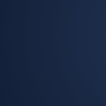
会。”这种
球员在技术
中美篮
北京队战胜
习、引进技
近年来这一
强，北京队
球在某些方
技术风
北京队与尼
则展现了中
乔治刷新三
合，中国篮
的交流创造