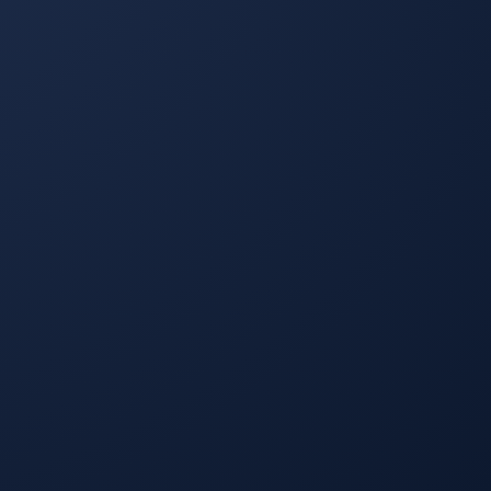
媒体上引发了热烈讨论，相关话题阅读量在24小时内超过5
国观众通过各类平台观看了这场比赛，创造了本赛季NBA在中
济和民间友谊的重要桥梁。
中国球员前往NBA，也可能出现更多美国球员在职业生涯
训练方法、球队管理和青训体系方面的经验，第三，篮球产业
从“师生关系”转变为“伙伴关系”，这种转变不仅有利于两
现了篮球运动中个人卓越的追求，北京队横扫尼克斯则体现