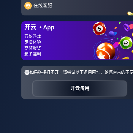
河南燕山开云网络科技有限公司
河南省郑州市经济开发区哈航海东
路152号
北京队
0371-12345678
2023年
KAIYUNSPORTS@163.com
分，客场战
的重大突破
比赛过程中
员们则用精
攻数达到2
乔治的
同一天晚上
和5次助攻
乔治在赛后