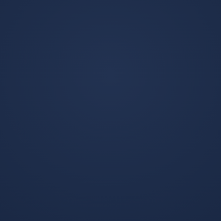
将个人成就置于团队胜利之下的态度，正是现代篮球精神的体现，乔治的表
全面性和比赛影响力上的不断提升。
球交流：从单向学习到双向互动
尼克斯和乔治刷新纪录这两件事看似独立,实则共同勾勒出当代中美篮球关
术和理念的阶段，姚明、王治郅、易建联等球员的NBA之旅，以及大量N
动态正在发生变化,随着中国篮球职业化的深入和青训体系的完善，CBA
此次战胜尼克斯，正是这一进步的集中体现，NBA也越来越重视与中国
面的特色，如团队配合和基本功训练。
格的碰撞与融合
克斯队的比赛展示了两种不同篮球哲学之间的碰撞,尼克斯队代表了美式
国篮球注重整体配合、战术执行和外围投射的风格，有趣的是，这两种风
分纪录的表现,也反映了NBA比赛风格的演变，近年来，NBA球队越来
球长期以来重视外线投篮和团队配合的特点，恰好在当前篮球发展趋势中
了条件。