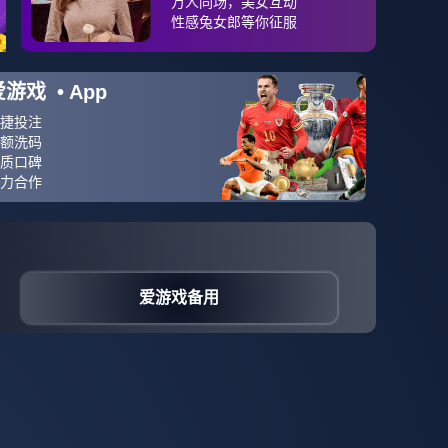
克斯，中美篮球交流的新篇章
02
Number:169
赛，中国篮球协会（CBA）劲旅北京首钢队以112比98的比
的中国俱乐部，这场胜利不仅是中国篮球俱乐部在国际赛场上
布置的防守策略成功限制了尼克斯的外线火力，而北京队球
本场命中率达到51.2%，三分球命中率高达44%，全队助
缩小与世界顶级联赛的差距。
的新纪录——单场命中11记三分球，砍下48分、7个篮板
史单场三分命中数的纪录。
篮球始终是团队运动，我的队友们为我创造了大量空位机