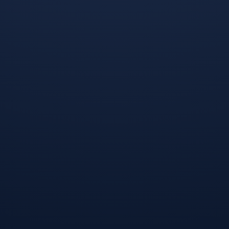
这场比赛的激烈程度，从数据上也能窥见一斑：全场双方共贡献32次
射门，12次射正，犯规次数合计多达32次，黄牌共6张，每一寸草皮
都成为双方争夺的战场，克罗地亚展现了他们老练的战术素养和坚韧
的意志品质，而加纳则证明了非洲足球的蓬勃力量和永不言弃的精
神，但真正决定比赛走向的，是姆巴佩，他两射一传，参与了球队的
全部三个进球，并且用一记决胜的任意球,完成了自己在本届世界杯上
的又一次封神之作。
这场比赛，不仅让克罗地亚在C组中占得先机，更让全世界再次见证
了姆巴佩在关键时刻的大心脏和绝对统治力，从开场哨响到终场哨
落，每一分钟都充满了对抗、博弈与激情，克罗地亚的绝杀，是团队
智慧与个人英雄主义的完美结合；而姆巴佩，则用他无可争议的表
现，宣告了自己在这届世界杯上的雄心，这不是一场普通的胜利，这
是一场属于足球的史诗，属于C组的焦点之战，更属于那个在最后时
刻用一脚弧线写就传奇的名字——基利安·姆巴佩，接下来的小组赛，
克罗地亚和加纳都将面临更多挑战，但这一夜的精彩与滚烫,已经深深
烙印在2026世界杯的记忆之中。