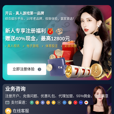
开云专注提供全球足球篮球赛事即时比分直播服务，kaiyun确保数据精准可靠。
中文版
English
Web navigation
Home
国际足球
Content
开云体育中国-惊魂一刻，克罗地亚绝杀加纳，姆巴佩
主宰2026世界杯C组焦点战
Publisher:开云世界杯2026
Time:2026-06-08
Number:77
2026年世界杯C组的首场焦点之战，在万众瞩目下于多哈的卢赛尔体
育场拉开帷幕，克罗地亚对阵加纳，两支风格迥异却都渴望证明自己
的球队，为全世界球迷奉献了一场足以载入史册的激烈对决，克罗地
亚凭借一粒读秒绝杀，以3比2险胜加纳，而法国当红球星姆巴佩则以