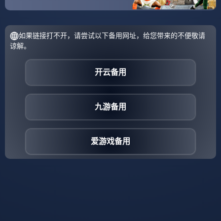
控球率虽然占优,但加纳的反击每一次都让格子军团惊出一身冷汗。
就在所有人都以为比赛将以平局收场时，姆巴佩再次站了出来，伤停
补时第93分钟，克罗地亚获得前场任意球，莫德里奇和姆巴佩一同站
在球前，所有人都以为莫德里奇会主罚，但姆巴佩却突然启动，一脚
弧线球绕过人墙，直飞球门死角，加纳门将飞身扑救，指尖碰到了皮
球，但皮球依然带着旋转，砸在横梁下沿后弹入网窝，3比2，绝杀！
卢赛尔体育场瞬间陷入疯狂。