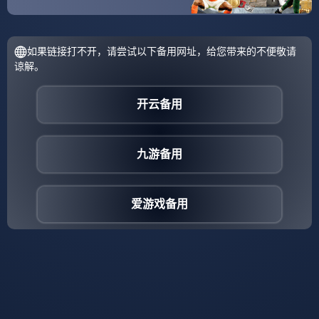
吼——这位曾在欧洲赛场叱咤风云的边锋，终于在这届世界杯上证明
了自己加盟加纳国家队的价值。
纵观整场比赛,加纳队展现出了非洲球队少有的战术纪律性和韧性，在
被厄瓜多尔先入一球的不利局面下，他们没有重蹈以往非洲球队容易
崩盘的覆辙，反而通过中场的控制和边路的冲击力逐步扭转了战局，
帕尔特伊的中场调度堪称大师级，他全场传球成功率高达91%，并贡
献了一次助攻和一脚破门，而阿尤兄弟在边路的轮番冲击，也令厄瓜
多尔后卫疲于应付。