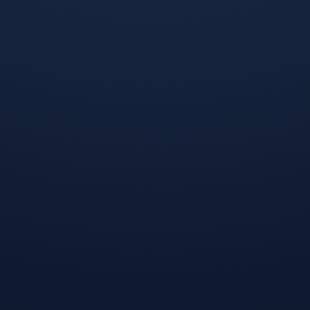
厄瓜多尔人或许会为开局阶段的主动进攻感到惋惜,但足球比赛从来不
只看前30分钟，在体能消耗、战术应对和心理承受能力上，加纳队显
然更胜一筹，他们在下半场彻底掌控了比赛节奏，让南美劲旅的防守
体系土崩瓦解。
这场4比1的大胜,不仅是加纳队在2026世界杯上的最酣畅一胜，也标
志着这支曾被誉为“非洲黑星”的老牌强队正在重拾昔日的荣光，从
2010年世界杯八强的辉煌，到随后两届小组出局的低谷，再到如今以
C组头名强势出线，加纳足球走过了漫长而曲折的复兴之路，萨内的
致命一击，不仅仅是一粒进球，更是这代加纳球员对世界宣告：非洲
足球，再也不是任人宰割的配角。
C组战罢,加纳以两胜一平积7分锁定头名，厄瓜多尔一胜两负出局，加
纳队将在1/8决赛中迎战D组第二名，这支融合了传统非洲足球天赋与
欧洲战术纪律的球队，正在成为本届世界杯潜在的“大黑马”，而萨内
那一记“致命一击”的画面，也将长久地留存在球迷的记忆之中。