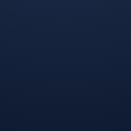
色的闪电瞬间杀到——卢卡库！只见他凭借惊人的启动速度与身体对
抗能力，在伊朗两名后卫的夹击中强行挤出一条路，用胸部将球卸下
后，没有丝毫犹豫，直接右脚外脚背抽射！
皮球如同出膛的炮弹,带着强烈的旋转飞向球门远角，伊朗门将贝兰万
德纵然已经做出最大限度的扑救，指尖甚至触碰到了皮球，但球速实
在太快、角度太过刁钻，最终只能眼睁睁看着皮球擦着立柱内侧飞入
网窝，2-1！绝杀！
那一刻,厄瓜多尔的替补席彻底陷入疯狂，而伊朗球员则痛苦地跪倒在
地，双手掩面，八十分钟的压制，数不清的拼抢与奔跑，在这一刻全
部化为乌有，卢卡库的这记“致命一击”，不仅改写了比赛结果，更撕
裂了伊朗队整场比赛的努力与信念。
这就是世界杯,它残酷，却又无比迷人，伊朗人在大部分时间里展现了
亚洲足球的最高水准，用压迫与韧性压制了厄瓜多尔，但足球终究属
于天才的瞬间，卢卡库，这位曾经历低谷与质疑的超级中锋，在最关
键的时刻用身体与本能，完成了一次足以载入史册的绝杀。
比赛结束后,伊朗球员流下了不甘的泪水，但他们的表现赢得了所有人