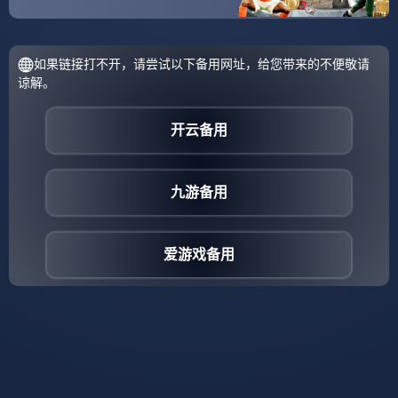
维持高强度逼抢，而厄瓜多尔则开始利用长传与身体对抗试图制造杀
机，双方都曾有过杀死比赛的机会，但门框与门将的出色发挥让比分
始终保持在1-1，眼看比赛就要以平局收场，命运的齿轮却在第89分
钟悄然转动。
那是一次看似常规的后场长传,厄瓜多尔门将大脚开出球门球，皮球越
过中场，飞向伊朗队禁区前沿，伊朗后卫在解围时出现失误，皮球意
外地弹向禁区右侧，就在所有人都以为这球将要滚出底线时，一道黑