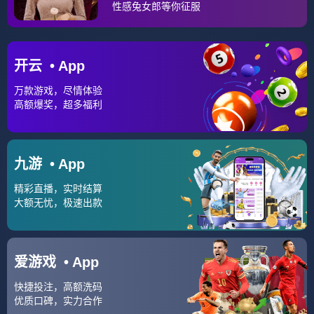
头球解围，将巴西的进攻浪潮一一化解，上半场结束时，比分依然是
1-0。
易边再战,巴西主帅果断变阵，换上了热苏斯和安东尼，加强边路突
破，第56分钟，巴西终于找到机会，维尼修斯在禁区左侧内切后兜射
远角，皮球击中门柱弹入网窝，1-1，巴西人扳平了比分，似乎比赛正
回到他们熟悉的轨道。
但哈兰德不答应,第71分钟，冰岛获得角球机会，当皮球飞向禁区中路