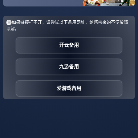
时，哈兰德在人群中高高跃起——他的弹跳高度令人咋舌，头部几乎
与横梁齐平，那个画面让人想起他当年在多特蒙德和曼城时期的标志
性头球，只是这一次，他身披的是冰岛战袍，皮球如同出膛的炮弹，
砸向球门死角，阿利松甚至来不及做出反应，2-1！冰岛再度领先。
巴西人疯狂反扑,比赛最后二十分钟变成了半场攻防演练，冰岛门将鲁
纳尔松高接低挡，先后扑出了内马尔的直接任意球和帕奎塔的近距离
抽射，补时阶段，巴西几乎全线压上，但哈兰德在反击中又一次撕开
了巴西的防线，他狂奔六十米后无私横传，助攻队友古德约翰森打入
锁定胜局的一球，3-1！终场哨响。
这场比赛不仅仅是一场冷门,它重新定义了人们对于足球强弱的认知，
哈兰德用一传一射的核心表现，证明了他选择冰岛绝非退而求其次，
而是一条通往传奇的道路，对于巴西而言，这场失利像是一记警钟
——足球世界没有永远的王座，而对于冰岛，这场胜利让“维京精神”
再次响彻世界足坛。