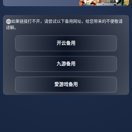
离开，他们挥舞着手臂，高唱国歌,用最原始的方式为球队注入力量。
绝杀诞生
比赛进入伤停补时阶段，第四官员举起了4分钟的补时牌，比分仍是1-
1，哥斯达黎加球员已经开始拖延时间,试图将平局保持到终场。
但阿诺德没有放弃，第93分钟，他在中场抢断成功，迅速将球分到左
路，边后卫插上后传中，皮球被哥斯达黎加后卫顶出，但并未解围干
净，就在这千钧一发之际，阿诺德如鬼魅般出现在禁区弧顶，他迎着
落下的皮球,用一脚凌空抽射攻破了哥斯达黎加的球门！
巴格达国际体育场瞬间陷入疯狂，7.8万名球迷同时爆发的欢呼声，仿
佛要将这座体育场抬上天空，阿诺德脱掉球衣疯狂奔跑，身后是几乎
要将他压垮的队友们，场边的替补席所有人都冲进了场内，主教练卡
西姆·阿尔万双膝跪地,泪流满面。
不仅仅是胜利
伊拉克队以2-1绝杀哥斯达黎加，拿到了至关重要的3分，这场胜利的
意义远不止于此，对于一支长期饱受战乱与制裁困扰的国家来说，世