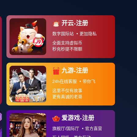
中文版
English