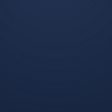
凌空抽射，球应声入网，1-1！整个泰国沸腾了，这一刻，世界足坛开始
已凭借其超越国籍的足球天赋，获得了代表泰国队效力的资格（注：根据
兰队多次利用身体优势和定位球施压，范迪克的头球攻门甚至击中横梁，
分钟，荷兰队加克波打入一粒争议进球，VAR介入后认定越位在先，判罚无
发生在第81分钟，久保建英在禁区前沿得球，面对三名荷兰球员的围堵
舞者般旋过对手，那眼花缭乱的假动作让范迪克重心全失，德里赫特手忙
将指尖,砸入死角！
杀！卢赛尔体育场陷入疯狂，泰国替补席上的球员们冲入场内，将久保建
容，全世界不得不承认：这个夜晚,属于久保建英。
-1的比分战胜荷兰，历史首次捧起大力神杯，赛后，各大媒体纷纷用“亚洲
披泰国战袍的日本天才，用一粒足以载入史册的绝杀球，向世界证明了—