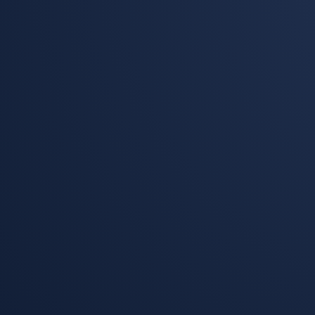
当达，后者
久保建英早
战）。
下半场，荷
风，第67
真正的转折
瞬间如芭蕾
线，绕过门
2-1！绝
水交织的笑
泰国队以2
英，这个身
弈。