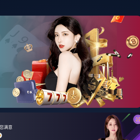
yun确保数据精准可靠。
实时比分
国际足球
实时比分
Content