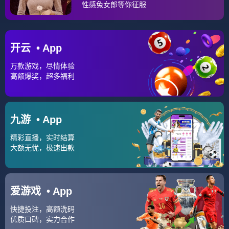
当比赛哨声响起的那一刻，摩洛哥就展现出了与四年前截然不同的气
势，他们不再是被动防守的弱势方，而是从一开始就牢牢掌控了比赛
节奏，塞尔维亚试图用他们传统的身体对抗和快速反击来压制对手，
但摩洛哥的传控体系如同沙漠中的流沙，看似柔软，却无孔不入,将对
手一点点吞噬。
全场压制，这是摩洛哥为本场比赛定下的基调，从第一分钟到第九十