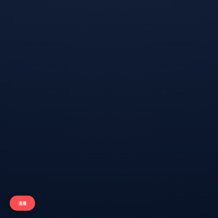
志，书写了世界杯历史上又一段传奇，当他走向场边时，队友们将他
高高抛起，全场球迷起立鼓掌，那一刻，不仅是摩洛哥的胜利,更是对
足球艺术最纯粹的礼赞。
这场复仇之战，摩洛哥用全场压制证明了自己不再是四年前的弱者，
而是真正的世界级强队，齐耶赫的闪耀，是一代北非足球人对梦想的
执着与坚守，2026年的这个夜晚，沙漠之狐撕碎了雄鹰的翅膀，而齐
耶赫,则是这场复仇大戏中最闪亮的主角。
Prev:世界杯2026-绝杀之夜，京多安导演逆转，瑞典人书写2026世界
杯最疯狂剧本
Next:开云体育-逆转之夜，久保建英天神下凡，保加利亚险胜丹麦挺
进2026世界杯决赛
沪ICP证3223452号KAIYUN SPORTS
Z-BlogPHP 1.7.4
中文版
English