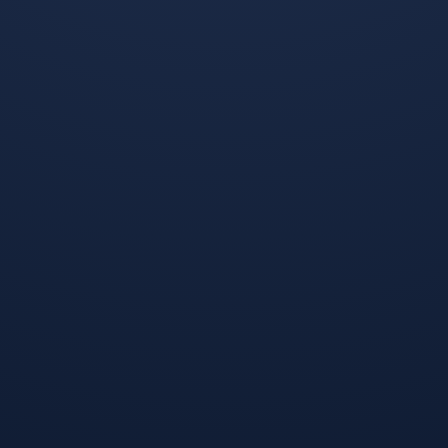
整条防线，前锋恩-内斯里心领神会，单刀赴会，冷静推射破门，2-
0！摩洛哥进一步扩大了领先优势。
塞尔维亚的防线已经完全崩溃，他们的球员在场上疲于奔命，却始终
无法找到破解摩洛哥高压逼抢的方法，齐耶赫如同一把手术刀，一次
次精准地切割着对手的防线，他的每一次触球、每一次传递,都让塞尔
维亚的后卫们心惊胆战。
第77分钟，齐耶赫完成了本场比赛最闪耀的一幕，他在禁区右侧接到
角球，面对来球他没有选择直接射门，而是用左脚外脚背一记匪夷所
思的弹射，球在空中划出一道诡异的弧线，绕过门将的指尖，坠入球
门远角，3-0！帽子戏法！整个球场陷入了疯狂,齐耶赫的名字响彻云
霄。
这个进球彻底击碎了塞尔维亚的最后一丝希望，在剩余的十多分钟
里，摩洛哥依旧保持着压迫，仿佛在宣告：四年前的账,今天连本带利
地还清了。
终场哨响，比分定格在3-0，摩洛哥人用一场毫无争议的完胜复仇成
功，而齐耶赫，这位35岁的老将，用他的经验、技术和永不熄灭的斗