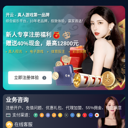
开云专注提供全球足球篮球赛事即时比分直播服务，kaiyun确保数据精准可靠。
中文版
English
Web navigation
Home
世界杯热点
Content
开云体育2026-沙漠之狐的复仇，齐耶赫闪耀全场，摩
洛哥血洗塞尔维亚
Publisher:开云世界杯2026
Time:2026-06-13
Number:96
2026年7月14日，多哈的夜空被璀璨的灯光撕裂，卢赛尔体育场内人
声鼎沸，空气中弥漫着紧张与期待的气息，四年一度的世界杯半决
赛，塞尔维亚与摩洛哥，两支各自书写着历史篇章的球队，在此狭路
相逢，对于摩洛哥人来说，这不仅仅是一场半决赛,更是一场迟到了四