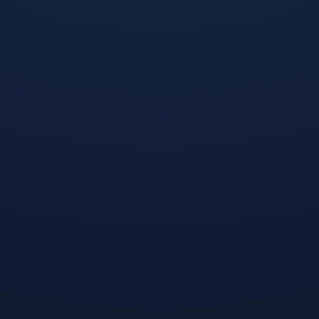
2-1！绝杀！
整个球场陷入了一种近乎疯狂的寂静,随后是山呼海啸般的爆发，京多
安被队友们压在身下，他仰面躺在草地上，望着天空，嘴角露出了一
个疲惫但无比满足的微笑，这是黑马的怒吼，这是强硬的胜利，2026
年的这个夜晚，泰国队用一场足以载入史册的绝杀，证明了在足球世
界里，意志力与战术执行力，有时候真的可以撼动天赋与名气，而京
多安，这位看似的“过气”中场，则用一场统治级的对抗表演，重新定
义了何为中场的灵魂，泰国队，已经向全世界宣告了他们不止是来这
里“旅游”的，黑马的故事，才刚刚开始。
Prev:开云体育中国-绿茵场上的不屈战歌，伊拉克完胜哥斯达黎加，