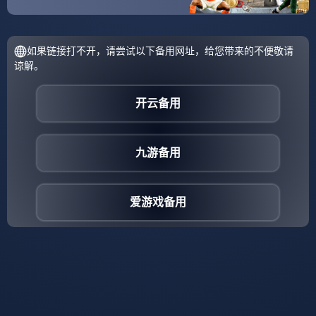
就在所有人都以为比赛将以平局收场,甚至葡萄牙会完成绝杀时，故事
的高潮在补时阶段第五分钟到来，此时的京多安，体能几乎已经透
支，他的球衣早已被汗水浸透，每一次呼吸都带着沉重，但他眼中那
股求胜的火焰，比任何时候都要炽烈，葡萄牙开出后场任意球，京多
安如同幽灵一般出现在葡萄牙回传的线路上，他用一次近乎赌博般的
铲球，将球捅给了前方的队友，球在经过两脚简练的传递后，到了禁
区弧顶的京多安脚下。
面对两名葡萄牙后卫的包夹,京多安没有选择强行射门，他用右脚做了
一个向外拨球的假动作，然后迅速用左脚将球横向一拉，闪开角度，
在身体重心几乎完全失去的情况下，用尽最后一丝力气，轰出了一记
贴地斩，皮球穿过人丛，贴着草皮急速窜向球门右下角，葡萄牙门将
科斯塔虽然做出了极限扑救，但指尖只是堪堪碰到皮球，却无法阻止
它滚入网窝。