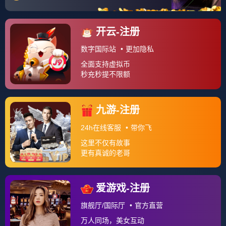
不得半点懈怠的强强对话，更是一场战术、意志与巨星闪光交织的经
典战役。
从纸面实力看,意大利无疑占据上风，作为欧洲传统豪门，蓝衣军团拥
有深厚的世界杯底蕴与成熟的战术体系，而澳大利亚在亚洲足坛虽属
劲旅，但面对欧洲顶级强队，硬实力差距不言而喻，足球的魅力恰在
于此——强弱并非绝对，任何一场生死战都可能诞生意外与传奇。