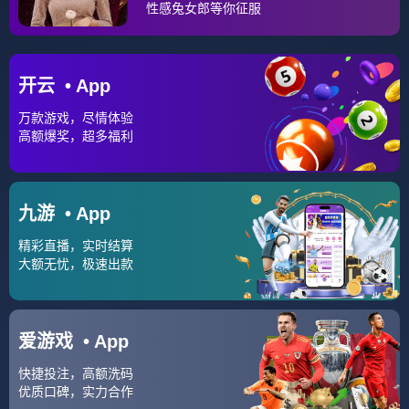
顶，找到了高速插上的美国前锋，后者不停球直接凌空抽射，皮球应
声入网，1比0，这粒进球充分展现了莫德里奇那种穿越时空般的视野
与脚法，他仿佛能看透未来，提前预判了队友的跑位与对手的失误。
而这仅仅只是他个人表演的序幕,上半场第34分钟，美国队获得左侧角
球机会，当所有防守球员都将注意力集中在寻找高点时，莫德里奇却
出人意料地选择了一记战术角球，他接球后并未选择传中，而是与普
利西奇做出了一次精妙的二过一配合，随后在禁区角上突然起左脚远
射，皮球犹如出膛的炮弹，带着强烈的旋转，直窜球门左下死角，尽
管泰国队门将做出了极限扑救，但依然无法阻止皮球入网，2比0！现
场的美国球迷陷入了疯狂，他们高呼着“魔笛”的名字，这粒进球，是
智慧、技巧与勇气的完美结合，也让人们意识到，即使岁月在莫德里
奇脸上留下了痕迹，却从未带走他那颗跳动着的、属于足球艺术的雄
心。
进入下半场,美国队的攻势有增无减，而泰国队在连丢两球后，阵型开
始出现松动，体能也出现了明显的下滑，莫德里奇敏锐地捕捉到了这
一点，他不再只是单纯地组织与射门，而是开始用他那鬼魅般的跑动
和致命的直塞球，来撕裂对手已经疲惫不堪的防线，第58分钟，他在