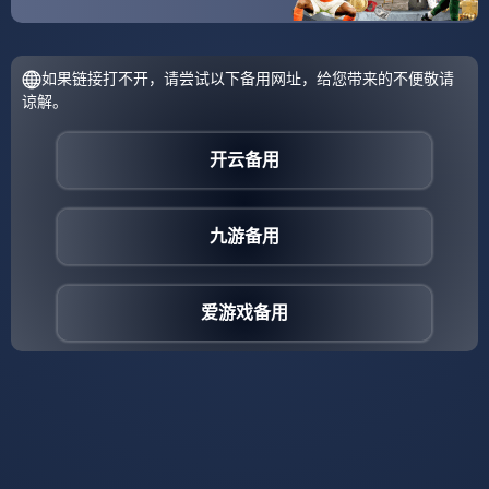
中场左路接球后，看都不看直接一脚“手术刀”式的直塞，穿透了整条
泰国队的后防线，美国边锋心领神会，高速插上形成单刀，轻松推射
远角得分，3比0，比赛的悬念在这一刻彻底被杀死。
美国队的进攻狂潮并未就此停歇,莫德里奇似乎还未尽兴，第71分钟，
他再次在中场完成抢断，随后发动快速反击，他带球长驱直入，在吸
引了两名防守球员后，突然将球分给了右路无人盯防的队友，后者横
传门前，美国队中锋包抄到位，铲射破门，将比分扩大为4比0，短短
70分钟，莫德里奇交出了1个进球、3次助攻的完美答卷，他不仅用出
色的个人能力主导了比赛，更用自己的无私与智慧，彻底激活了美国
队的整个进攻体系。