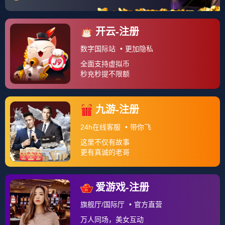
洲足坛令人瞩目的进步，但在整体实力与战术素养上，与美国队仍存
在明显的差距，而本场比赛的最大看点，除了东道主渴望用一场胜利
宣告自己的强势回归外，还有一位“老而弥坚”的传奇中场——克罗地
亚球星卢卡·莫德里奇，用他那仿佛永不枯竭的魔力，为这场原本可能
略显一边倒的比赛，注入了最为瑰丽的艺术色彩。
从比赛的第一分钟起,美国队便展现出了强烈的进攻欲望与明确的战术
意图，他们的高位压迫如同潮水般汹涌，让泰国队的后防线几乎喘不
过气来，普利西奇在左路的盘带与内切，如同锋利的匕首，一次次撕
开对手的肋部防线；维阿在右路的冲刺与传中，则像精准的制导导
弹，不断制造着禁区内的混乱，真正让美国队进攻端实现“质变”与“爆
发”的灵魂人物，却是那个身披10号战袍，前额已经有些稀疏，但奔跑
起来却如少年般不知疲倦的莫德里奇。
本场比赛,美国队主教练做出了一个看似大胆实则精妙绝伦的决定——
将莫德里奇的位置前提，赋予了他极高的战术自由度，他不再仅仅是
负责中后场调度的节拍器，更成为了前场进攻的指挥官与终结者，比
赛进行到第17分钟，莫德里奇在中圈附近用一记标志性的“外脚背”搓
传，皮球划出一道诡异的弧线，精准地绕过了泰国队两名中卫的头