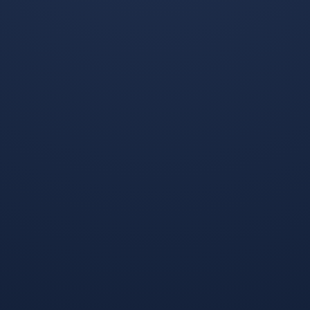
美国队的胜利,不仅仅是一场4比0的大胜，更是一场“进攻端爆发”的经
典战役，全场高达68%的控球率，21次射门，11次射正，这些数据都
表明，在莫德里奇的串联与带动下，美国队拥有了足以对抗任何强敌
的进攻火力，他们摒弃了以往过于依赖身体对抗与个人蛮干的打法，
开始展现出一种极具层次感与多样性的现代攻势足球。
泰国队在这种强大的压力面前,显得有心无力，他们的传控体系被美国
队的高位逼抢彻底打乱，反击也由于莫德里奇精准的预判和老到的经
验而被一次次扼杀于摇篮之中，尽管泰国队的球员们也拼尽了全力，
展现出了顽强的斗志，但在技术、战术与综合实力的巨大鸿沟面前，
他们只能接受一场惨痛的失利。
这场比赛,是世界杯舞台上最生动的一课，它向全世界展示了，即使是
在充满肌肉与速度对抗的现代足球中，技术与智慧依然拥有决定比赛
走向的力量，而卢卡·莫德里奇，这位即将年满38岁的老将，用他无与
伦比的“抢眼表现”，打破了人们对年龄的固有偏见，证明了只要内心
怀揣着对足球最纯粹的热爱与执着，“老将”也能成为最闪亮的巨星。