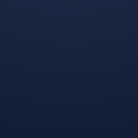
的表现堪称完美,他在左路的突破与速度，让意大利防线疲于奔命，全场比
城的绝杀，赛后接受采访时，这位日本边锋低调表示：“我只是做了自己该