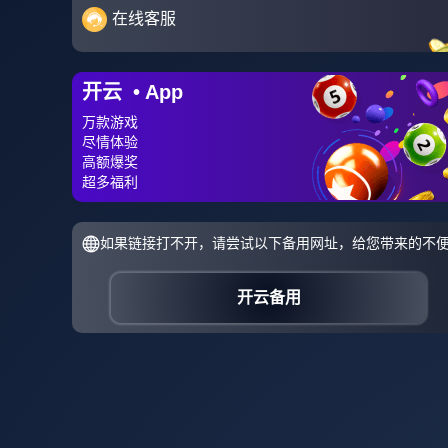
河南燕山开云网络科技有限公司
河南省郑州市经济开发区哈航海东
路152号
2026年
0371-12345678
对决，最终
KAIYUNSPORTS@163.com
出线希望，
比赛开始前
秘鲁而言，