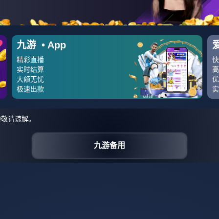
开云体育在线-绝地反击，秘鲁横扫意大利，三笘薰
Publisher:开云世界杯2026
Time:2026-06-
世界杯小组赛A组的战火,在无数球迷的屏息凝视中，燃至沸点，小组赛最后
以一种近乎疯狂的方式载入史册——秘鲁3比0横扫意大利，而日本球员
这一夜，足球的戏剧性与残酷性，在绿茵场上被演绎得淋漓尽致。
,A组的形势可谓扑朔迷离，意大利两战一胜一平积4分，秘鲁则一胜一负
此役唯有取胜才能掌握主动权；而意大利则只需一场平局便可确保晋级，足