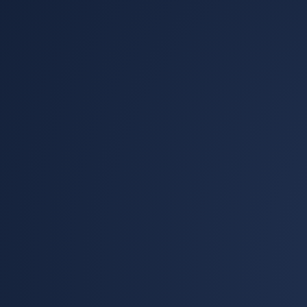
开场哨响,
略在中圈附
1比0，秘
丢球后的意