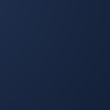
攻门得手，2比0，秘鲁的领先优势进一步扩大，上半场结束
势。
塞神勇化解，时间一分一秒流逝，意大利的急躁情绪开始蔓
罚的皮球稍稍偏出立柱，随后，意大利全线压上，试图在最后
球星三笘薰从左路高速插上，接队友斜传后，面对意大利后
出一道诡异的弧线，绕过门将的指尖，擦着立柱飞入网窝，
冲向角旗区，队友们蜂拥而上将他淹没，而意大利球员则瘫
时间。