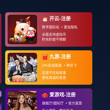
中文版
English