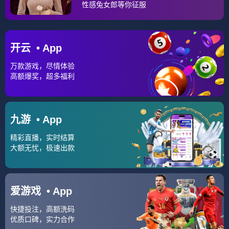
时间在一分一秒流逝，70分钟、80分钟……意大利的进攻依旧只开花
不结果，当所有人都以为蓝衣军团将吞下失利的苦果时，命运之神却
悄然露出了微笑，第88分钟，基耶萨在左路强行突破后传中，乌兹别
克斯坦后卫解围不远，替补登场的拉斯帕多里在禁区弧顶迎球怒射，
皮球如出膛炮弹般击中横梁下沿弹入网窝！1比1！多伦多球场瞬间沸
腾，意大利的球员们疯狂地冲向角旗区,那是置之死地而后生的呐喊。
这还不是结束，补时第4分钟，意大利获得前场右侧任意球，当所有防
守注意力都集中在禁区内的高点时，主罚的巴雷拉出人意料地选择快
发，他低平球扫向小禁区前沿，后排插上的中卫巴斯托尼迎球一捅，