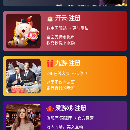
斯坦，当潘帕斯雄鹰阿根廷在梅西的带领下完成惊天逆转，整个足球
世界为之震颤，这一夜，没有失败者,只有英雄与传奇。
意大利的钢铁意志：从窒息到绽放
都灵奥林匹克体育场的蓝与白还在脑海中挥之不去，多伦多的夜空
下，意大利队已经站在了悬崖边缘，首轮意外战平，让这场与乌兹别
克斯坦的较量，变成了提前到来的生死战，中亚狼群并非等闲之辈，
他们用强悍的身体对抗、窒息的高位逼抢，以及精准的反击,将意大利
引以为傲的防线撕扯得支离破碎。
上半场第38分钟，乌兹别克斯坦利用一次角球机会，由身高超过一米
九的中卫头槌破网，1比0，客场领先的他们在看台上掀起了白色的狂
潮，意大利陷入了前所未有的困境，传控失去了往日的从容，中场被
切割，锋线陷入孤立无援，曼奇尼在场边焦急地呼喊，汗水与雨水交
织在一起,分不清是哪一种。