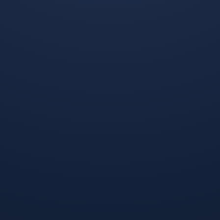
皮球擦着立柱入网！1比1！阿根廷扳平比分！进球的那一刻，梅西没
有太多的庆祝，他只是握紧拳头，向队友们发出怒吼，他明白,这只是
开始。
下半场，阿根廷完全接管了比赛，第60分钟，梅西在禁区前沿被放
倒，他亲自操刀主罚任意球，皮球划出一道美妙的弧线，越过人墙，
直奔球门左上角，对方门将虽然判断对了方向，却依然无法阻止皮球
入网！2比1！阿根廷反超！整个球场陷入了疯狂的庆祝，梅西被队友
们簇拥着，他张开双臂,享受着这份属于王者的荣耀。
这还不够，第78分钟，梅西在中场完成抢断，他带球长驱直入，面对
三名防守球员的围堵，他冷静地将球分给左路无人盯防的迪马利亚，
后者轻松推射空门得手，3比1！阿根廷锁定胜局！梅西在这一刻，完
成了从组织者到终结者，再到领袖的完美蜕变，他用一传一射一间接
助攻的完美表现,为这场逆转翻盘画上了最圆满的句号。