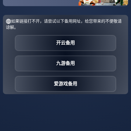
那一刻,穆西亚拉跪在草皮上，双手掩面，泪水从指缝中滑落，他的队
友们从四面八方涌来，将他压在身下，替补席上的球员和教练组成员
疯狂地冲进球场，整个美国队陷入了一片狂欢的海洋，看台上，美国
球迷挥舞着星条旗，很多人已经泣不成声，一位白发苍苍的老球迷颤
抖着双手，对着天空喊道：“我活了75年，终于等到了这一天！”